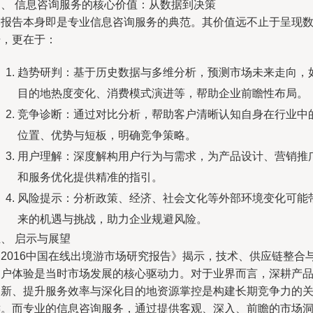
四、 信息咨询服务的核心价值：从数据到决策
本报告本身即是专业信息咨询服务的典范。其价值远不止于呈现
据，更在于：
趋势研判：基于历史数据与多维分析，预测市场未来走向，
目的地热度变化、消费模式演进等，帮助企业前瞻性布局。
竞争诊断：通过对比分析，帮助客户清晰认知自身在行业中
位置、优势与短板，明确竞争策略。
用户理解：深度解构用户行为与需求，为产品设计、营销推
和服务优化提供精准的指引。
风险提示：分析政策、经济、社会文化等外部环境变化可能
来的机遇与挑战，助力企业规避风险。
、 启示与展望
《2016中国在线出境游市场研究报告》揭示，技术、供应链整合
用户体验是当时市场发展的核心驱动力。对于业界而言，深耕产
创新、提升服务效率与深化目的地资源掌控是构建长期竞争力的
键。而专业的信息咨询服务，通过提供客观、深入、前瞻的市场