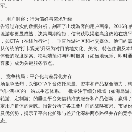
力军。
二、 用户洞察：行为偏好与需求升级
报告通过详实的数据分析，刻画了出境游客的用户画像。2016年
出境游客更显成熟，决策周期缩短，信息获取渠道高度依赖在线
台，如OTA（在线旅行社）、垂直旅游社区和社交媒体。他们的
求从传统的“打卡观光”升级为对目的地文化、美食、特色住宿及本
化体验的深度探索。移动端预订与即时服务（如当地玩乐、即时
讯客服）成为关键服务节点。
三、 竞争格局：平台化与差异化并存
市场竞争激烈，头部OTA平台依托流量、资本和产品整合能力，
“机+酒+X”的一站式生态体系。一批专注于细分领域（如海岛游
邮轮游、定制游）的垂直平台凭借精准的服务和产品创新，赢得
特定用户群体的青睐。报告分析了各主要厂商的战略布局、市场
额及优劣势，揭示了平台化扩张与差异化深耕两条路径并存的竞
动态。