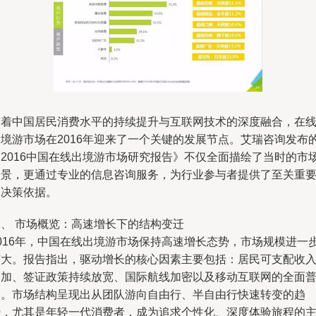
随着中国居民消费水平的持续提升与互联网技术的深度融合，在
出境游市场在2016年迎来了一个关键的发展节点。艾瑞咨询发布
《2016中国在线出境游市场研究报告》不仅全面描绘了当时的市
图景，更通过专业的信息咨询服务，为行业参与者提供了至关重
的决策依据。
一、 市场概览：高速增长下的结构变迁
2016年，中国在线出境游市场保持高速增长态势，市场规模进一
扩大。报告指出，驱动增长的核心因素主要包括：居民可支配收
增加、签证政策持续放宽、国际航线加密以及移动互联网的全面
及。市场结构呈现出从团队游向自由行、半自由行快速转变的趋
势，尤其是年轻一代消费者，成为追求个性化、深度体验旅程的